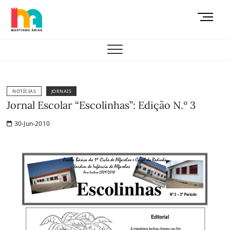
Skip
M
to
e
content
AEMAS
n
u
B
u
t
NOTÍCIAS
JORNAIS
t
Jornal Escolar “Escolinhas”: Edição N.º 3
o
30-Jun-2010
n